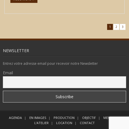
1
2
3
NEWSLETTER
Entrez votre adresse email pour recevoir notre Newsletter
Email
AGENDA
EN IMAGES
PRODUCTION
OBJECTIF
MEMBRES
L’ATELIER
LOCATION
CONTACT