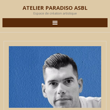
ATELIER PARADISO ASBL
Espace de création artistique
AGENDA
EN IMAGES
PRODUCTION
OBJECTIF
MEMBRES
L’ATELIER
LOCATION