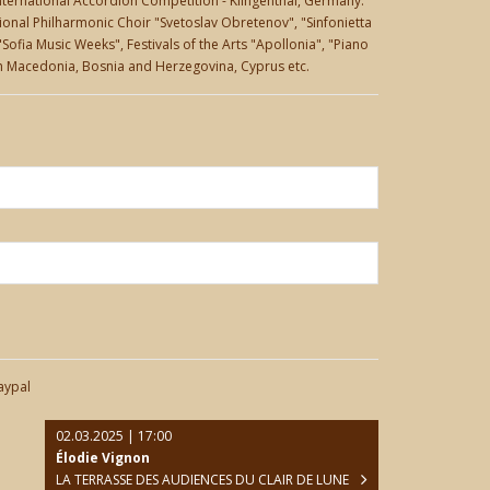
 International Accordion Competition - Klingenthal, Germany.
ional Philharmonic Choir "Svetoslav Obretenov", "Sinfonietta
Sofia Music Weeks", Festivals of the Arts "Apollonia", "Piano
orth Macedonia, Bosnia and Herzegovina, Cyprus etc.
aypal
02.03.2025 | 17:00
Élodie Vignon
LA TERRASSE DES AUDIENCES DU CLAIR DE LUNE