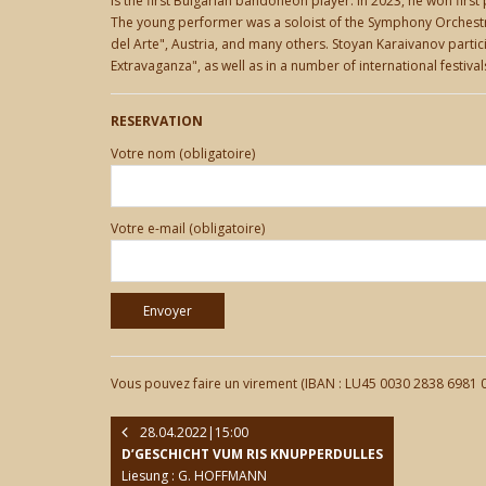
is the first Bulgarian bandoneon player. In 2023, he won firs
The young performer was a soloist of the Symphony Orchestra 
del Arte", Austria, and many others. Stoyan Karaivanov partici
Extravaganza", as well as in a number of international festiva
RESERVATION
Votre nom (obligatoire)
Votre e-mail (obligatoire)
Vous pouvez faire un virement (IBAN : LU45 0030 2838 6981 000
28.04.2022|15:00
D’GESCHICHT VUM RIS KNUPPERDULLES
Liesung : G. HOFFMANN