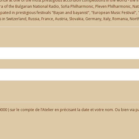
t prize at one of the most prestigious accordion competitions in the world - the
of the Bulgarian National Radio, Sofia Philharmonic, Pleven Philharmonic, Nat
pated in prestigious festivals "Bayan and bayanist", "European Music Festival", "
ls in Switzerland, Russia, France, Austria, Slovakia, Germany, Italy, Romania, N
0 ) sur le compte de l’Atelier en précisant la date et votre nom. Ou bien via p