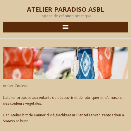
ATELIER PARADISO ASBL
Espace de création artistique
AGENDA
EN IMAGES
PRODUCTION
OBJECTIF
Atelier Couleur
L’atelier propose aux enfants de découvrir et de fabriquer en s’amusant
MEMBRES
des couleurs végétales.
L’ATELIER
Den Atelier bitt de Kanner d’Méiglechkeet fir Planzefaarwen z’entdecken a
Spaass ze hunn.
LOCATION