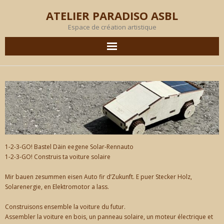
ATELIER PARADISO ASBL
Espace de création artistique
AGENDA
EN IMAGES
PRODUCTION
OBJECTIF
1-2-3-GO! Bastel Däin eegene Solar-Rennauto
1-2-3-GO! Construis ta voiture solaire
MEMBRES
Mir bauen zesummen eisen Auto fir d’Zukunft. E puer Stecker Holz,
Solarenergie, en Elektromotor a lass.
L’ATELIER
Construisons ensemble la voiture du futur.
Assembler la voiture en bois, un panneau solaire, un moteur électrique et
LOCATION