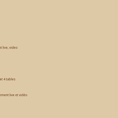
t live, video
et 4 tables
ement live et vidéo