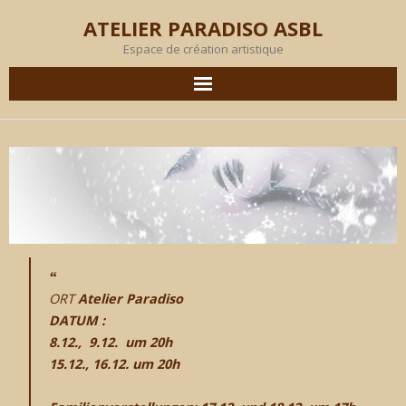
ATELIER PARADISO ASBL
Espace de création artistique
AGENDA
EN IMAGES
PRODUCTION
OBJECTIF
ORT
Atelier Paradiso
MEMBRES
DATUM :
8.12., 9.12. um 20h
L’ATELIER
15.12., 16.12. um 20h
LOCATION