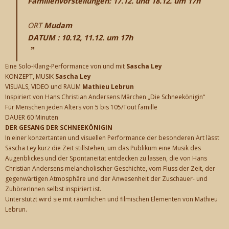
Familienvorstellungen: 17.12. und 18.12. um 17h
CONTACT
ORT
Mudam
DATUM : 10.12, 11.12. um 17h
Eine Solo-Klang-Performance von und mit
Sascha Ley
KONZEPT, MUSIK
Sascha Ley
VISUALS, VIDEO und RAUM
Mathieu Lebrun
Inspiriert von Hans Christian Andersens Märchen „Die Schneekönigin“
Für Menschen jeden Alters von 5 bis 105/Tout famille
DAUER 60 Minuten
DER GESANG DER SCHNEEKÖNIGIN
In einer konzertanten und visuellen Performance der besonderen Art lässt
Sascha Ley kurz die Zeit stillstehen, um das Publikum eine Musik des
Augenblickes und der Spontaneität entdecken zu lassen, die von Hans
Christian Andersens melancholischer Geschichte, vom Fluss der Zeit, der
gegenwärtigen Atmosphäre und der Anwesenheit der Zuschauer- und
ZuhörerInnen selbst inspiriert ist.
Unterstützt wird sie mit räumlichen und filmischen Elementen von Mathieu
Lebrun.