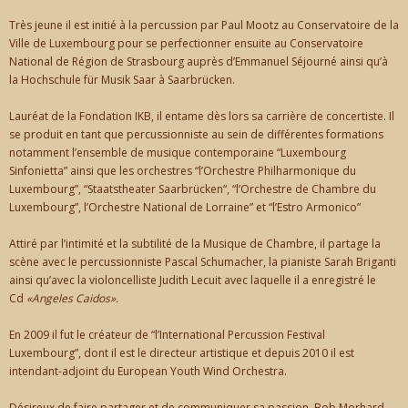
Très jeune il est initié à la percussion par Paul Mootz au Conservatoire de la
Ville de Luxembourg pour se perfectionner ensuite au Conservatoire
National de Région de Strasbourg auprès d’Emmanuel Séjourné ainsi qu’à
la Hochschule für Musik Saar à Saarbrücken.
Lauréat de la Fondation IKB, il entame dès lors sa carrière de concertiste. Il
se produit en tant que percussionniste au sein de différentes formations
notamment l’ensemble de musique contemporaine “Luxembourg
Sinfonietta” ainsi que les orchestres “l’Orchestre Philharmonique du
Luxembourg”, “Staatstheater Saarbrücken“, “l’Orchestre de Chambre du
Luxembourg”, l’Orchestre National de Lorraine” et “l’Estro Armonico”
Attiré par l’intimité et la subtilité de la Musique de Chambre, il partage la
scène avec le percussionniste Pascal Schumacher, la pianiste Sarah Briganti
ainsi qu’avec la violoncelliste Judith Lecuit avec laquelle il a enregistré le
Cd
«Angeles Caidos».
En 2009 il fut le créateur de “l’International Percussion Festival
Luxembourg”, dont il est le directeur artistique et depuis 2010 il est
intendant-adjoint du European Youth Wind Orchestra.
Désireux de faire partager et de communiquer sa passion, Bob Morhard