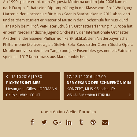
Ab 1999 spielte er mit dem Orquesta Moderna und im Jahr 2006 kam er
nach Europa. Er hat seine Diplomprüfung in der Klasse vom Prof. Wolfgang
Harrer in der Hochschule für Musik Saar in Saarbrücken in 2011 absolviert
und seitdem studiert er Master of Music in der Hochschule für Musik und
Tanz Köln beim Prof. Veit-Peter Schüßler. Orchestererfahrung in Europa hat
er beim Niederländische Jugend Orchester, der Internationale Orchester
Akademie, der Essener Philharmoniker(Praktika), dem Niederbayerische
Philharmonie (Zeitvertrag als Stellvtr. Solo-Bassist) der Opern-Studio Opera
Mobile und verschiedenen Tango und Jazz Ensembles gesammelt. Patricio
spielt ein 1917 Kontrabass aus Markneunkirchen.
15.10.2016|19:30
17.-18.12.2016 | 17:00
PICKEGES INTIMES
DER GESANG DER SCHNEEKÖNIGIN
Liesungen : Gilles HOFFMANN
KONZEPT, MUSIK Sascha LEY
Cello : Judith LECUIT
VISUALS Mathieu LEBRUN
une création Atelier-Paradiso