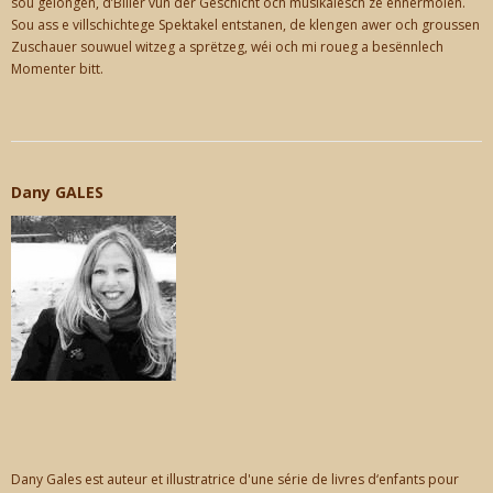
sou gelongen, d’Biller vun der Geschicht och musikalesch ze ënnermolen.
Sou ass e villschichtege Spektakel entstanen, de klengen awer och groussen
Zuschauer souwuel witzeg a sprëtzeg, wéi och mi roueg a besënnlech
Momenter bitt.
Dany GALES
Dany Gales est auteur et illustratrice d'une série de livres d‘enfants pour