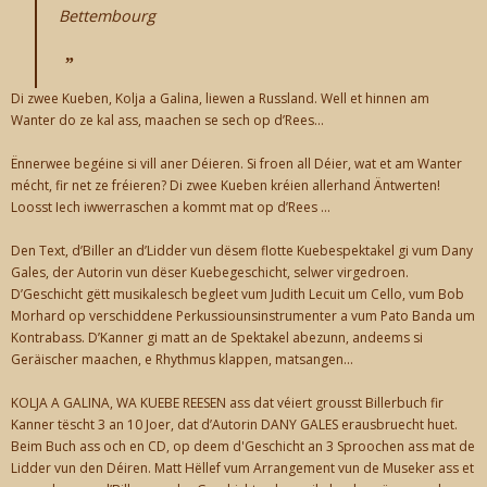
Bettembourg
Di zwee Kueben, Kolja a Galina, liewen a Russland. Well et hinnen am
Wanter do ze kal ass, maachen se sech op d’Rees...
Ënnerwee begéine si vill aner Déieren. Si froen all Déier, wat et am Wanter
mécht, fir net ze fréieren? Di zwee Kueben kréien allerhand Äntwerten!
Loosst Iech iwwerraschen a kommt mat op d’Rees ...
Den Text, d’Biller an d’Lidder vun dësem flotte Kuebespektakel gi vum Dany
Gales, der Autorin vun dëser Kuebegeschicht, selwer virgedroen.
D’Geschicht gëtt musikalesch begleet vum Judith Lecuit um Cello, vum Bob
Morhard op verschiddene Perkussiounsinstrumenter a vum Pato Banda um
Kontrabass. D’Kanner gi matt an de Spektakel abezunn, andeems si
Geräischer maachen, e Rhythmus klappen, matsangen...
KOLJA A GALINA, WA KUEBE REESEN ass dat véiert grousst Billerbuch fir
Kanner tëscht 3 an 10 Joer, dat d’Autorin DANY GALES erausbruecht huet.
Beim Buch ass och en CD, op deem d'Geschicht an 3 Sproochen ass mat de
Lidder vun den Déiren. Matt Hëllef vum Arrangement vun de Museker ass et