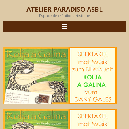
ATELIER PARADISO ASBL
Espace de création artistique
AGENDA
EN IMAGES
PRODUCTION
OBJECTIF
MEMBRES
L’ATELIER
LOCATION