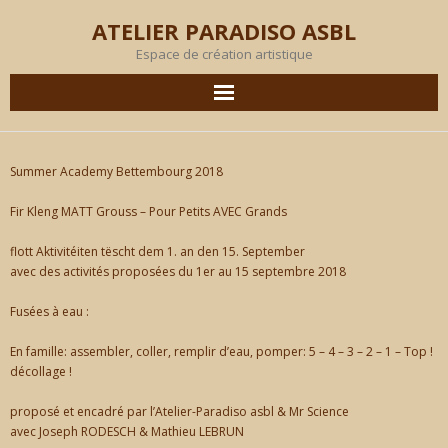
ATELIER PARADISO ASBL
Espace de création artistique
AGENDA
Summer Academy Bettembourg 2018
EN IMAGES
Fir Kleng MATT Grouss – Pour Petits AVEC Grands
PRODUCTION
flott Aktivitéiten tëscht dem 1. an den 15. September
avec des activités proposées du 1er au 15 septembre 2018
OBJECTIF
Fusées à eau :
MEMBRES
En famille: assembler, coller, remplir d’eau, pomper: 5 – 4 – 3 – 2 – 1 – Top !
décollage !
L’ATELIER
proposé et encadré par l’Atelier-Paradiso asbl & Mr Science
avec Joseph RODESCH & Mathieu LEBRUN
LOCATION