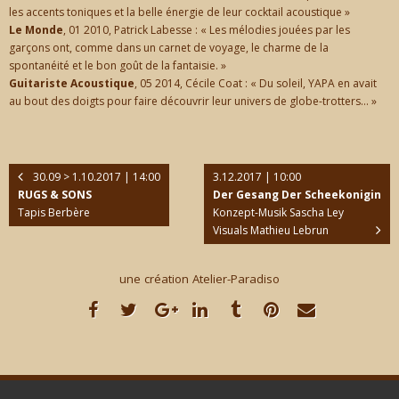
les accents toniques et la belle énergie de leur cocktail acoustique »
Le Monde
, 01 2010, Patrick Labesse : « Les mélodies jouées par les
garçons ont, comme dans un carnet de voyage, le charme de la
spontanéité et le bon goût de la fantaisie. »
Guitariste Acoustique
, 05 2014, Cécile Coat : « Du soleil, YAPA en avait
au bout des doigts pour faire découvrir leur univers de globe-trotters… »
30.09 > 1.10.2017 | 14:00
3.12.2017 | 10:00
RUGS & SONS
Der Gesang Der Scheekonigin
Tapis Berbère
Konzept-Musik Sascha Ley
Visuals Mathieu Lebrun
une création Atelier-Paradiso