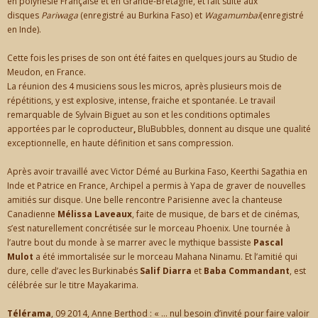
en polynésie Française et en Grande-Bretagne, et fait suite aux
disques
Pariwaga
(enregistré au Burkina Faso) et
Wagamumbai
(enregistré
en Inde).
Cette fois les prises de son ont été faites en quelques jours au Studio de
Meudon, en France.
La réunion des 4 musiciens sous les micros, après plusieurs mois de
répétitions, y est explosive, intense, fraiche et spontanée. Le travail
remarquable de Sylvain Biguet au son et les conditions optimales
apportées par le coproducteur
,
BluBubbles, donnent au disque une qualité
exceptionnelle, en haute définition et sans compression.
Après avoir travaillé avec Victor Démé au Burkina Faso, Keerthi Sagathia en
Inde et Patrice en France, Archipel a permis à Yapa de graver de nouvelles
amitiés sur disque. Une belle rencontre Parisienne avec la chanteuse
Canadienne
Mélissa Laveaux
, faite de musique, de bars et de cinémas,
s’est naturellement concrétisée sur le morceau Phoenix. Une tournée à
l’autre bout du monde à se marrer avec le mythique bassiste
Pascal
Mulot
a été immortalisée sur le morceau Mahana Ninamu. Et l’amitié qui
dure, celle d’avec les Burkinabés
Salif Diarra
et
Baba Commandant
, est
célébrée sur le titre Mayakarima.
Télérama
, 09 2014, Anne Berthod : « … nul besoin d’invité pour faire valoir