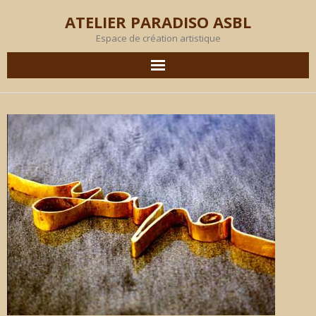
ATELIER PARADISO ASBL
Espace de création artistique
AGENDA
EN IMAGES
PRODUCTION
OBJECTIF
MEMBRES
L’ATELIER
LOCATION