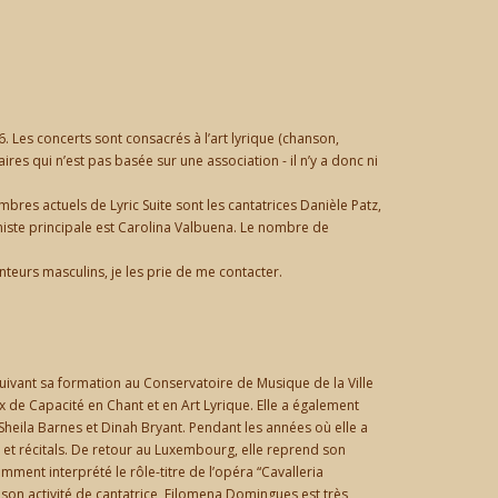
. Les concerts sont consacrés à l’art lyrique (chanson,
ires qui n’est pas basée sur une association - il n’y a donc ni
es actuels de Lyric Suite sont les cantatrices Danièle Patz,
iste principale est Carolina Valbuena. Le nombre de
nteurs masculins, je les prie de me contacter.
ivant sa formation au Conservatoire de Musique de la Ville
x de Capacité en Chant et en Art Lyrique. Elle a également
heila Barnes et Dinah Bryant. Pendant les années où elle a
 et récitals. De retour au Luxembourg, elle reprend son
amment interprété le rôle-titre de l’opéra “Cavalleria
c son activité de cantatrice, Filomena Domingues est très