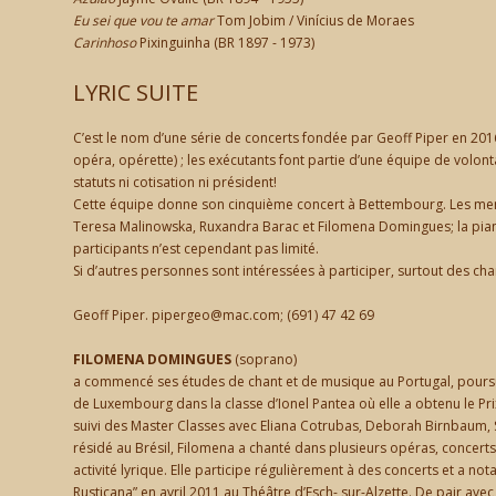
Eu sei que vou te amar
Tom Jobim / Vinícius de Moraes
Carinhoso
Pixinguinha (BR 1897 - 1973)
LYRIC SUITE
C’est le nom d’une série de concerts fondée par Geoff Piper en 2016
opéra, opérette) ; les exécutants font partie d’une équipe de volonta
statuts ni cotisation ni président!
Cette équipe donne son cinquième concert à Bettembourg. Les membr
Teresa Malinowska, Ruxandra Barac et Filomena Domingues; la pian
participants n’est cependant pas limité.
Si d’autres personnes sont intéressées à participer, surtout des cha
Geoff Piper. pipergeo@mac.com; (691) 47 42 69
FILOMENA DOMINGUES
(soprano)
a commencé ses études de chant et de musique au Portugal, poursu
de Luxembourg dans la classe d’Ionel Pantea où elle a obtenu le Pri
suivi des Master Classes avec Eliana Cotrubas, Deborah Birnbaum, S
résidé au Brésil, Filomena a chanté dans plusieurs opéras, concerts
activité lyrique. Elle participe régulièrement à des concerts et a not
Rusticana” en avril 2011 au Théâtre d’Esch- sur-Alzette. De pair ave