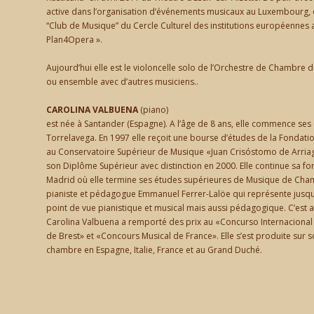
active dans l’organisation d’événements musicaux au Luxembourg, q
“Club de Musique” du Cercle Culturel des institutions européennes
Plan4Opera ».
Aujourd’hui elle est le violoncelle solo de l’Orchestre de Chambre
ou ensemble avec d’autres musiciens..
CAROLINA VALBUENA
(piano)
est née à Santander (Espagne). A l’âge de 8 ans, elle commence ses
Torrelavega. En 1997 elle reçoit une bourse d’études de la Fondati
au Conservatoire Supérieur de Musique «Juan Crisóstomo de Arriaga 
son Diplôme Supérieur avec distinction en 2000. Elle continue sa f
Madrid où elle termine ses études supérieures de Musique de Chamb
pianiste et pédagogue Emmanuel Ferrer-Lalöe qui représente jusqu’a
point de vue pianistique et musical mais aussi pédagogique. C’est
Carolina Valbuena a remporté des prix au «Concurso Internacional
de Brest» et «Concours Musical de France». Elle s’est produite sur 
chambre en Espagne, Italie, France et au Grand Duché.