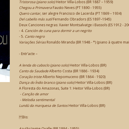
Tristorosa (piano solo)
Heitor Villa-Lobos (BR 1887 – 1959)
Chegou a Primavera
Fausto Neves (PT 1890 - 1955)
Quero cantar
, ser alegre Francisco de Lacerda (PT 1869 – 1934)
Del cabello más sutil
Fernando Obradors (ES 1897–1945)
Deux Canciones negras: Xavier Montsalvatge i Bassols (ES 1912 - 20
- 4.
Canción de cuna para dormir a un negrito
- 5.
Canto negro
Variações Sérias
Ronaldo Miranda (BR 1948 - *) (piano à quatre mai
- Entr’acte –
A lenda do caboclo (piano solo)
Heitor Villa-Lobos (BR)
Canto da Saudade
Alberto Costa (BR 1886 - 1934)
Coração triste
Alberto Nepomuceno (BR 1864 - 1920)
Dança do Índio branco (piano solo)
Heitor Villa-Lobos (BR)
A Floresta do Amazonas, Suite 1: Heitor Villa-Lobos (BR)
- Canção de amor
- Melodia sentimental
Lundú da marquesa de Santos
Heitor Villa-Lobos (BR)
Bis:
Azulão
Jayme Ovalle (BR 1894 - 1955)