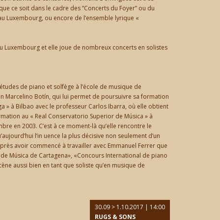
ue ce soit dans le cadre des “Concerts du Foyer” ou du
 au Luxembourg, ou encore de l’ensemble lyrique «
 du Luxembourg et elle joue de nombreux concerts en solistes
 études de piano et solfège à l’école de musique de
on Marcelino Botín, qui lui permet de poursuivre sa formation
» à Bilbao avec le professeur Carlos Ibarra, où elle obtient
ormation au « Real Conservatorio Superior de Música » à
re en 2003. C’est à ce moment-là qu’elle rencontre le
ujourd’hui l’in uence la plus décisive non seulement d’un
 après avoir commencé à travailler avec Emmanuel Ferrer que
 de Música de Cartagena», «Concours International de piano
scène aussi bien en tant que soliste qu’en musique de
30.09 > 1.10.2017 | 14:00
RUGS & SONS