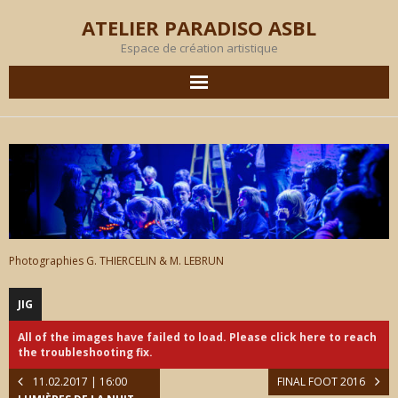
ATELIER PARADISO ASBL
Espace de création artistique
AGENDA
EN IMAGES
PRODUCTION
OBJECTIF
Photographies G. THIERCELIN & M. LEBRUN
MEMBRES
JIG
All of the images have failed to load. Please click here to reach
L’ATELIER
the troubleshooting fix.
11.02.2017 | 16:00
FINAL FOOT 2016
LOCATION