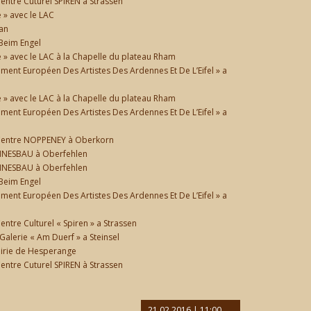
entre Cuturel SPIREN à Strassen
 » avec le LAC
ban
Beim Engel
e » avec le LAC à la Chapelle du plateau Rham
ement Européen Des Artistes Des Ardennes Et De L’Eifel » a
e » avec le LAC à la Chapelle du plateau Rham
ement Européen Des Artistes Des Ardennes Et De L’Eifel » a
 Centre NOPPENEY à Oberkorn
HENNESBAU à Oberfehlen
HENNESBAU à Oberfehlen
Beim Engel
ement Européen Des Artistes Des Ardennes Et De L’Eifel » a
entre Culturel « Spiren » a Strassen
Galerie « Am Duerf » a Steinsel
Mairie de Hesperange
entre Cuturel SPIREN à Strassen
21.02.2016 | 11:00