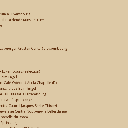
orain à Luxembourg
für Bildende Kunst in Trier
)
zebuerger Artisten Center) à Luxembourg
 À Luxembourg (sélection)
Beim Engel
rt-Café Odéon á Aix-la Chapelle (D)
Konschthaus Beim Engel
LAC au Tutesall à Luxembourg
 Du LAC à Sprinkange
entre Cuturel Jacques Brel À Thionville
auwels au Centre Noppeney a Differdange
a Chapelle du Rham
à Sprinkange