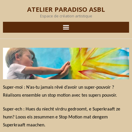
ATELIER PARADISO ASBL
Espace de création artistique
AGENDA
EN IMAGES
PRODUCTION
OBJECTIF
Super-moi :
N’as-tu jamais rêvé d’avoir un super-pouvoir ?
Réalisons ensemble un stop motion avec tes supers pouvoir.
MEMBRES
Super-ech :
Hues du niecht virdru gedroomt, e Superkraaft ze
L’ATELIER
hunn? Looss eis zesummen e Stop Motion mat dengem
Superkraaft maachen.
LOCATION